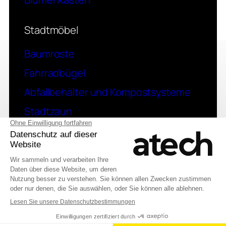
Stadtmöbel
Baumroste
Fahrradbügel
Abfallbehälter und Kompostsysteme
Stadtzaun
Kontakt
Eine Frage? Kontaktieren Sie uns
English (UK)
© 2026 Atech SAS
Français