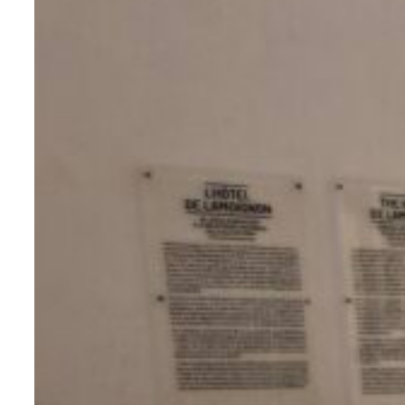
zugeschnitten ist.
Die Herstellung all unserer Lösungen in
Frankreich, im Maine-et-Loire, um
Qualität, Langlebigkeit und industrielles
Know-how zu gewährleisten.