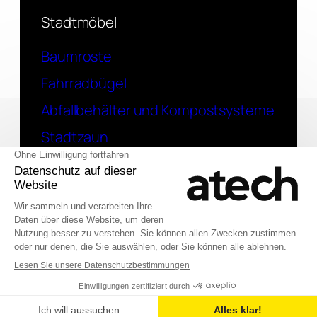
Stadtmöbel
Baumroste
Fahrradbügel
Abfallbehälter und Kompostsysteme
Stadtzaun
Kontakt
Eine Frage? Kontaktieren Sie uns
English (UK)
© 2026 Atech SAS
Français
Deutsch