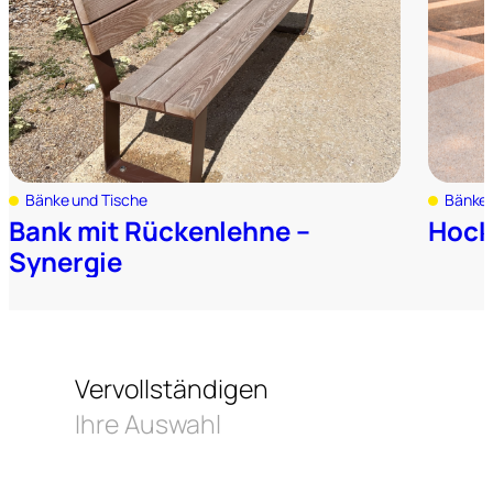
Bänke und Tische
Bänke 
Bank mit Rückenlehne –
Hock
Synergie
Vervollständigen
Ihre Auswahl