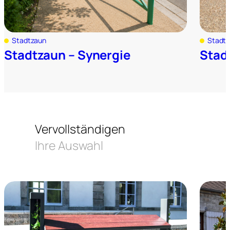
Stadtzaun
Stadt
Stadtzaun – Synergie
Stadt
Vervollständigen
Ihre Auswahl