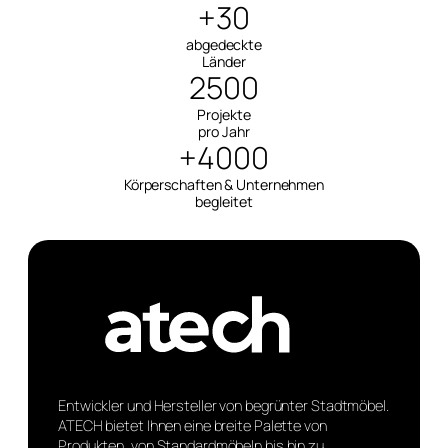
+30
abgedeckte
Länder
2500
Projekte
pro Jahr
+4000
Körperschaften & Unternehmen
begleitet
Entwickler und Hersteller von begrünter Stadtmöbel.
ATECH bietet Ihnen eine breite Palette von
Produkten, von Standardmöbeln bis hin zu