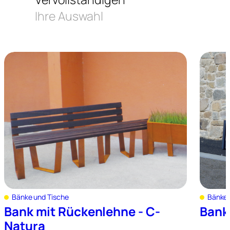
Ihre Auswahl
Bänke und Tische
Bänke 
Bank mit Rückenlehne - C-
Bank
Natura