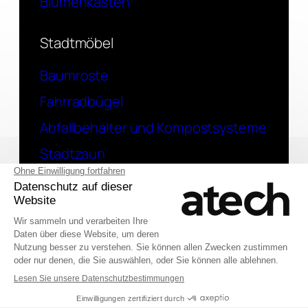
Blumenkästen
Stadtmöbel
Baumroste
Fahrradbügel
Abfallbehälter und Kompostsysteme
Stadtzaun
Kontakt
Eine Frage? Kontaktieren Sie uns
English (UK)
© 2026 Atech SAS
Français