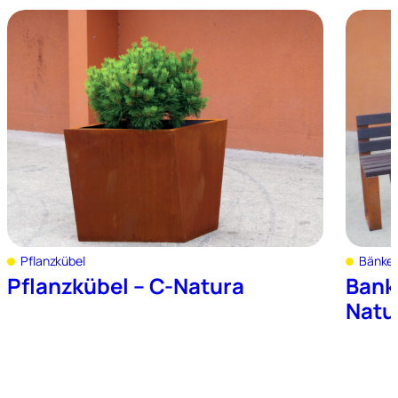
Pflanzkübel
Bänke 
Pflanzkübel – C-Natura
Bank
Natu