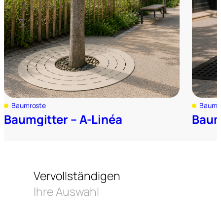
Baumroste
Baumr
Baumgitter – A-Linéa
Baum
Vervollständigen
Ihre Auswahl