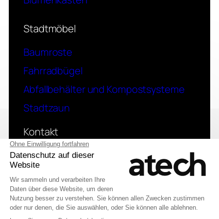
Stadtmöbel
Baumroste
Fahrradbügel
Abfallbehälter und Kompostsysteme
Stadtzaun
Kontakt
Eine Frage? Kontaktieren Sie uns
© 2026 Atech SAS
English (UK)