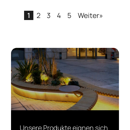
1
2
3
4
5
Weiter»
Unsere Produkte eignen sich