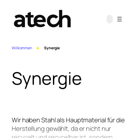
Zum
Inhalt
springen
Willkommen
Synergie
Synergie
Wir haben Stahl als Hauptmaterial für die
Herstellung gewählt, da er nicht nur
recycelt und recycelbar ist, sondern