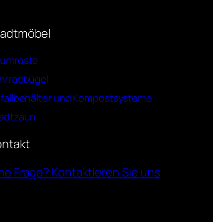
tadtmöbel
umroste
hrradbügel
fallbehälter und Kompostsysteme
adtzaun
ontakt
ne Frage? Kontaktieren Sie uns