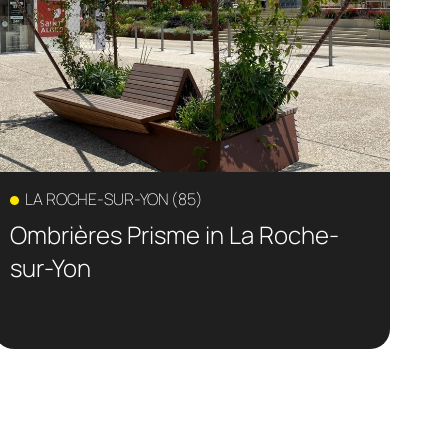
LA ROCHE-SUR-YON (85)
Ombrières Prisme in La Roche-
sur-Yon