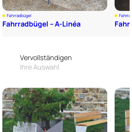
Fahrradbügel
Fahrra
Fahrradbügel – A-Linéa
Fahr
Vervollständigen
Ihre Auswahl