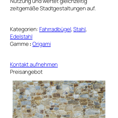
Nutzung und wertet gleichzeitig
zeitgemäße Stadtgestaltungen auf.
Kategorien:
Fahrradbügel
, 
Stahl
, 
Edelstahl
Gamme
:
Origami
Kontakt aufnehmen
Preisangebot