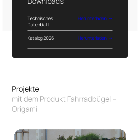
Downloads
Technisches
Herunterladen
Datenblatt
Katalog 2026
Herunterladen
Projekte
mit dem Produkt Fahrradbügel –
Origami