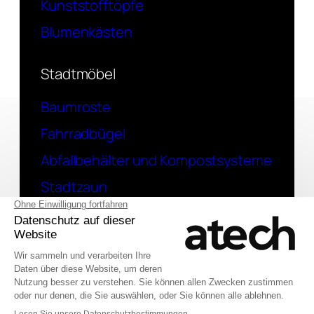
Kunststofftöpfe
Blumenkästen
Stadtmöbel
Baumroste
Fahrradbügel
Abfallbehälter und Kompostsysteme
Stadtzaun
Kontakt
Eine Frage? Kontaktieren Sie uns
English (UK)