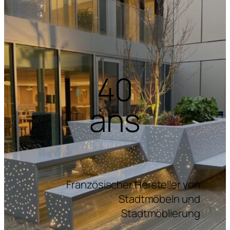
40
ans
Französischer Hersteller von
Stadtmöbeln und
Stadtmöblierung