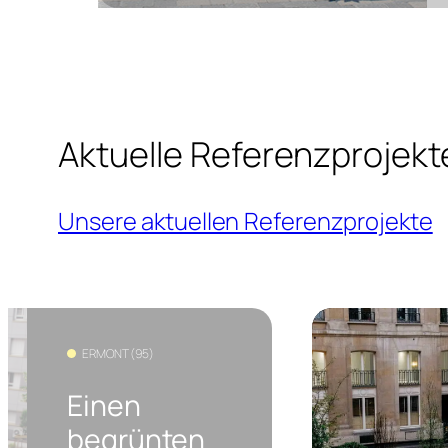
Aktuelle Referenzprojek
Unsere aktuellen Referenzprojekte
ERMONT (95)
Einen
begrünten