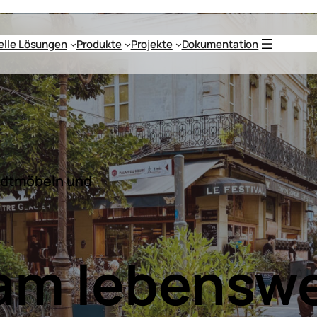
uelle Lösungen
Produkte
Projekte
Dokumentation
tadtmöbeln und
m lebenswe