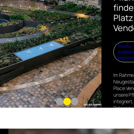
finde
Platz
Ven
Private
Außenbe
begrüne
Im Rahme
Neugesta
Place Ve
unsere Pf
integriert
Präsenz v
verstärke
harmonis
Gleichge