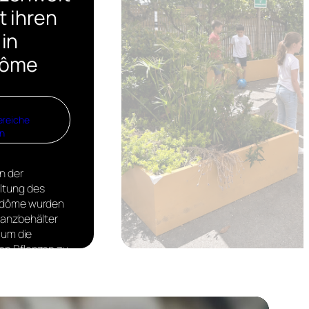
t ihren
 in
dôme
reiche
n
n der
ltung des
ndôme wurden
lanzbehälter
, um die
on Pflanzen zu
n und ein
ches
wicht zwischen