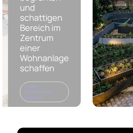
und
schattigen
Bereich im
Zentrum
einer
Wohnanlage
schaffen
Private
Außenbereiche
begrünen
Im Herzen dieser
Wohnanlage haben wir
dank