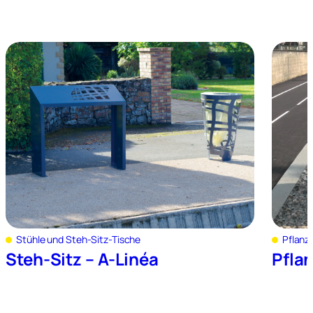
Stühle und Steh-Sitz-Tische
Pflanz
Steh-Sitz – A-Linéa
Pfla