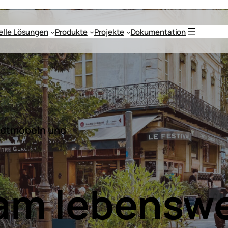
uelle Lösungen
Produkte
Projekte
Dokumentation
tadtmöbeln und
m lebenswe