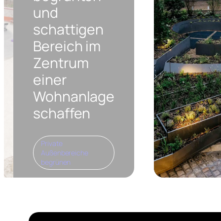
und
schattigen
Bereich im
Zentrum
einer
Wohnanlage
schaffen
Private
Außenbereiche
begrünen
Im Herzen dieser
Wohnanlage haben wir
dank