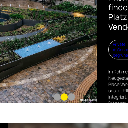
finde
Platz
Ven
Private
Außenbe
begrüne
Im Rahme
Neugesta
Place Ve
unsere Pf
integriert
Präsenz v
verstärke
harmonis
Gleichge