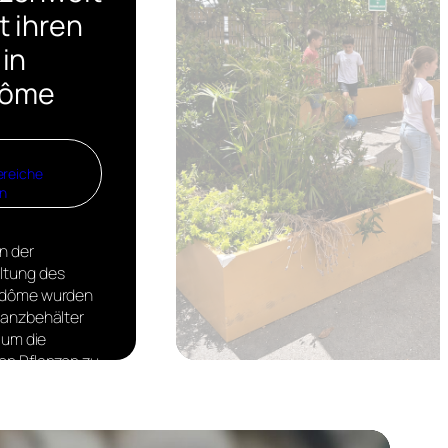
t ihren
 in
dôme
reiche
n
n der
ltung des
ndôme wurden
lanzbehälter
, um die
on Pflanzen zu
n und ein
ches
wicht zwischen