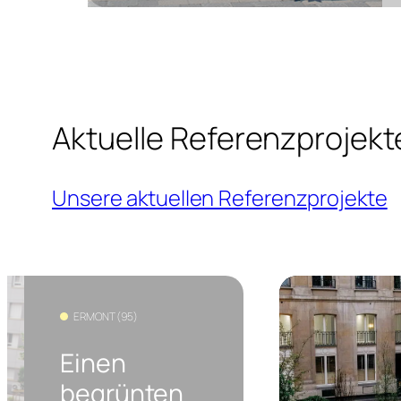
Aktuelle Referenzprojek
Unsere aktuellen Referenzprojekte
ERMONT (95)
Einen
begrünten