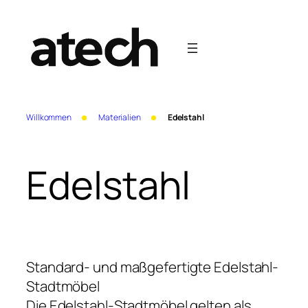
Zum
Inhalt
springen
Willkommen
Materialien
Edelstahl
Edelstahl
Standard- und maßgefertigte Edelstahl-
Stadtmöbel
Die Edelstahl-Stadtmöbel gelten als