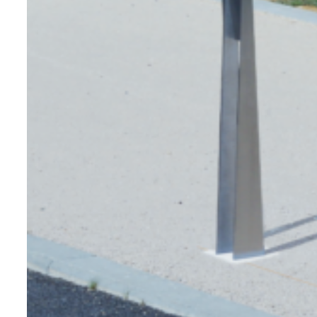
gewährleisten.
Unsere Edelstahlmöbel sind in zwei
Ausführungen erhältlich. So bietet Ihnen
die Hochglanzpolitur eine glatte, silberne
Version mit diesem Design- und
modernen Touch. Die gebürstete
Edelstahlversion ist mit ihrem durch
einseitiges Bürsten verursachten,
abrasiven Aussehen sehr beliebt.
Glänzend oder gebürstet? Sie haben die
Wahl!
Die Vorteile von Edelstahl-Stadtmöbeln
Edelstahl hat viele Vorteile, wobei seine
Korrosionsbeständigkeit der wichtigste
ist. Dies führt zu einer
außergewöhnlichen Haltbarkeit,