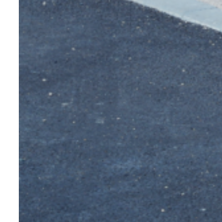
zusammen mit der Festigkeit von
herkömmlichem Stahl. Wenn Sie daher,
ähnlich wie bei Stahl oder Cortenstahl,
ein Element benötigen, das Gewicht in
einer anspruchsvollen Umgebung
tragen muss: Edelstahl ist geeignet.
Darüber hinaus ist dieses Metall auch
resistent gegen
Temperaturschwankungen und nicht
brennbar. Dies bestätigt nur den
vorherigen Punkt.
Es ist außerdem hygienisch und
wartungsfrei. Wenn Sie dort “Rost”
sehen, ist es tatsächlich nicht der
Edelstahl, sondern die verschiedenen
Partikel, die sich darauf abgelagert