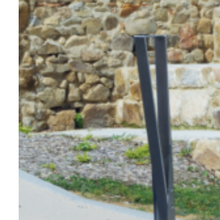
korrosionsbeständig machen. Dies wird
durch den Zusatz von mindestens 10,5
% Chrom ermöglicht. Dieser Zusatz
bildet nämlich eine Schutzschicht aus
Chromoxid, die das Rosten verhindert.
Da Edelstahl-Stadtmöbel nicht rosten
oder oxidieren, sind sie eine
Material
ideal in bestimmten Kontexten. So
erfordern bestimmte natürliche und
umweltbedingte Elemente extrem
widerstandsfähige Komponenten.
Typischerweise handelt es sich hierbei
um Meeres- oder Gebirgsumgebungen.
Daher ist Edelstahl das einzig in Frage
kommende Metall, um eine ästhetisch
einwandfreie Ausstattung zu