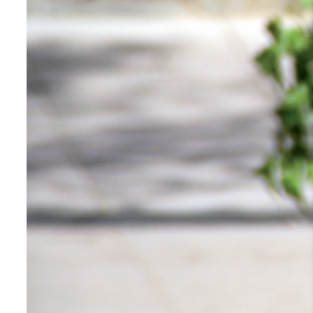
eignet sich dieses Material besonders
für stark frequentierte Bereiche.
Typischerweise sind Edelstahlgeländer
auf Bahnhöfen oder in U-Bahnen
geeignet. Wir bearbeiten Edelstahl mit
den Verfahren des Kaltumformens,
Rollens und Schweißens. Diese
industrielle Technik erfordert fundierte
Kenntnisse des Materials und ein
gewisses Know-how.
Um die Details zu anderen Materialien für
Stadtmöbel zu erfahren, laden wir Sie
ein, die entwickelten Merkmale
des’
Stahl
, die’
Aluminium
,
die
Cortenstahle
,
der Zink
, le
Jungen
und
das
recycelter Kunststoff
.