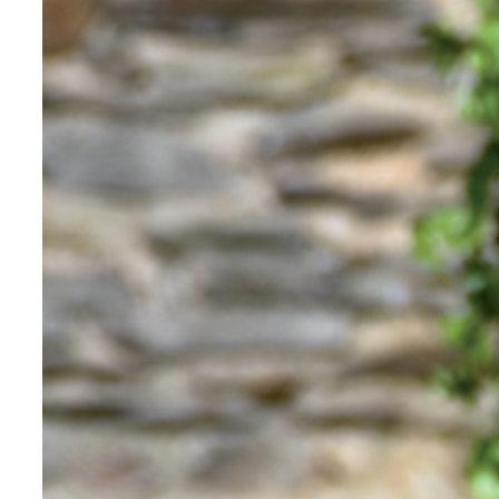
von poliertem Spiegel-Edelstahl.
Wenn Sie im Voraus wissen, dass die
Gartenmöbel
und die’
Stadtmöbel
werden nur selten in Anspruch
genommen, stellt dies kein Hindernis dar.
Schließlich ist sein Stil stark mit dem des
Zeitgenossen verbunden. Er kann daher
einige Schwierigkeiten haben, sich mit
anderen Materialien wie Kunststoff zu
verbinden.
Edelstahl ist der Verbündete von
Elementen in Meeresnähe oder am Pool.
Ideal im Hochgebirge, hält er allen
Elementen dauerhaft stand. Und das
alles mit einem unvergleichlichen
modernen Touch. Aus unserer Erfahrung