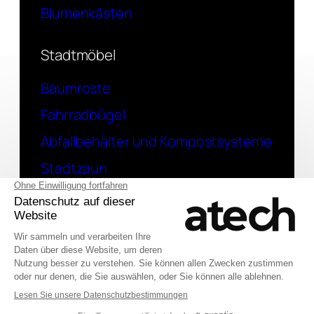
Blumenkästen
Stadtmöbel
Baumroste
Fahrradbügel
Abfallbehälter und Kompostsysteme
Stadtzaun
Kontakt
Eine Frage? Kontaktieren Sie uns
English (UK)
© 2026 Atech SAS
Français