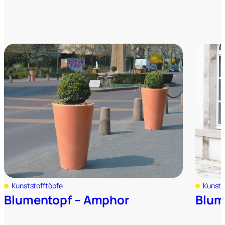
Kunststofftöpfe
Kunsts
Blumentopf – Amphor
Blum