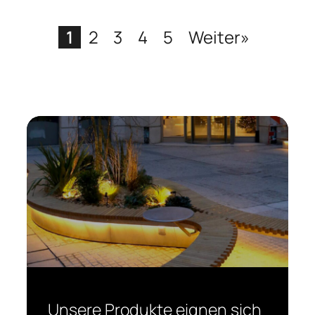
1
2
3
4
5
Weiter»
Unsere Produkte eignen sich