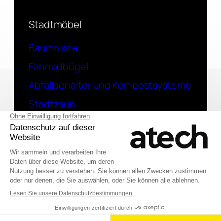
Stadtmöbel
Baumroste
Fahrradbügel
Abfallbehälter und Kompostsysteme
Stadtzaun
Kontakt
Eine Frage? Kontaktieren Sie uns
English (UK)
© 2026 Atech SAS
Français