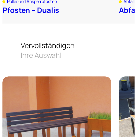
Poller und Absperrpfosten
Abfall
Pfosten – Dualis
Abfal
Vervollständigen
Ihre Auswahl