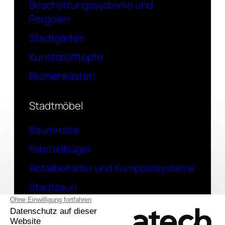
Beschattungssysteme und
Pergolen
Stadtgärten
Kunststofftöpfe
Blumenkästen
Stadtmöbel
Baumroste
Fahrradbügel
Abfallbehälter und Kompostsysteme
Stadtzaun
Kontakt