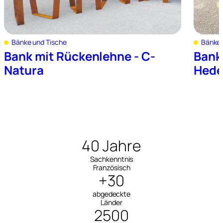
Bänke und Tische
Bänke 
Bank mit Rückenlehne - C-
Bank
Natura
Hede
40 Jahre
Sachkenntnis
Französisch
+30
abgedeckte
Länder
2500