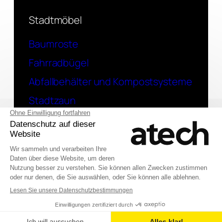
Stadtmöbel
Baumroste
Fahrradbügel
Abfallbehälter und Kompostsysteme
Stadtzaun
Kontakt
Eine Frage? Kontaktieren Sie uns
English (UK)
© 2026 Atech SAS
Français
Deutsch