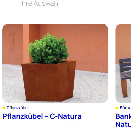
Ihre Auswahl
Pflanzkübel
Bänke 
Pflanzkübel – C-Natura
Bank
Natu