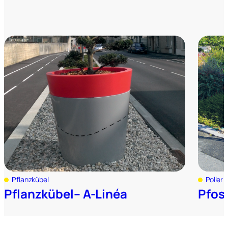
Pflanzkübel
Poller
Pflanzkübel– A-Linéa
Pfost