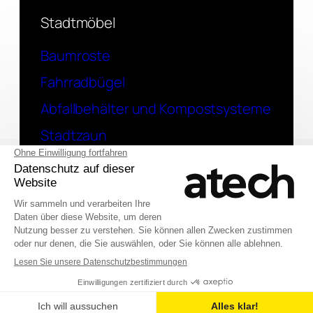
Stadtmöbel
Baumroste
Fahrradbügel
Abfallbehälter und Kompostsysteme
Stadtzaun
Kontakt
Eine Frage? Kontaktieren Sie uns
English (UK)
© 2026 Atech SAS
Français
Deutsch