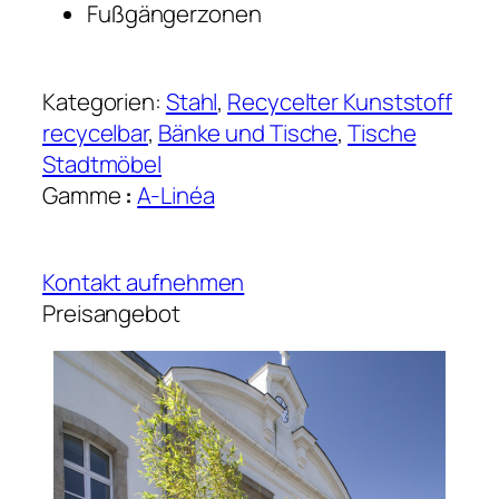
Fußgängerzonen
Kategorien:
Stahl
, 
Recycelter Kunststoff
recycelbar
, 
Bänke und Tische
, 
Tische
Stadtmöbel
Gamme
:
A-Linéa
Kontakt aufnehmen
Preisangebot