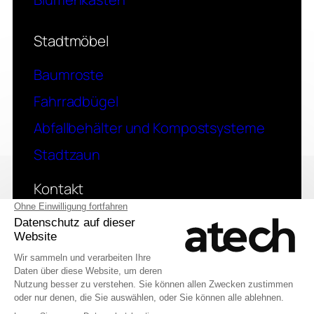
Stadtmöbel
Baumroste
Fahrradbügel
Abfallbehälter und Kompostsysteme
Stadtzaun
Kontakt
Eine Frage? Kontaktieren Sie uns
© 2026 Atech SAS
English (UK)