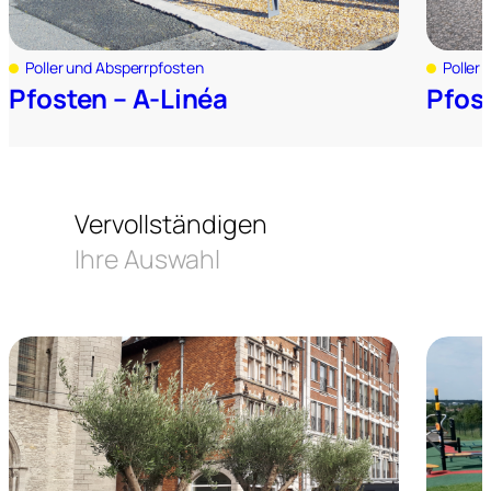
Poller und Absperrpfosten
Poller
Pfosten – A-Linéa
Pfos
Vervollständigen
Ihre Auswahl