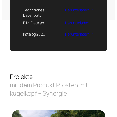
Technisches
Herunterladen
Datenblatt
BIM-Dateien
Herunterladen
Katalog 2026
Herunterladen
Projekte
mit dem Produkt Pfosten mit
kugelkopf – Synergie