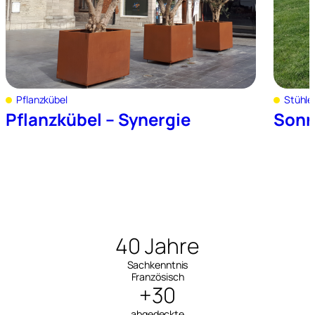
Pflanzkübel
Stühle
Pflanzkübel – Synergie
Sonn
40 Jahre
Sachkenntnis
Französisch
+30
abgedeckte