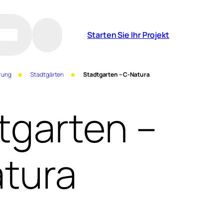
Starten Sie Ihr Projekt
rung
Stadtgärten
Stadtgarten – C-Natura
tgarten –
tura