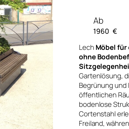
Ab
1960
€
Lech
Möbel für
ohne Bodenbef
Sitzgelegenhe
Gartenlösung, di
Begrünung und 
öffentlichen Rä
bodenlose Struk
Cortenstahl erle
Freiland, währen