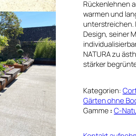
Rückenlehnen a
warmen und lan
unterstreichen.
Design, seiner 
individualisierb
NATURA zu ästh
stärker begrünt
Kategorien:
Cor
Gärten ohne Bo
Gamme
:
C-Nat
Kontakt aufne