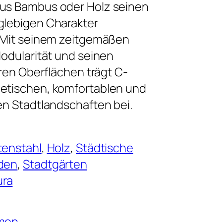
us Bambus oder Holz seinen
glebigen Charakter
 Mit seinem zeitgemäßen
Modularität und seinen
aren Oberflächen trägt C-
etischen, komfortablen und
en Stadtlandschaften bei.
tenstahl
, 
Holz
, 
Städtische
den
, 
Stadtgärten
ura
hmen