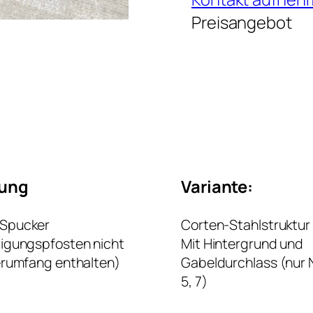
Preisangebot
rung
Variante:
Spucker
Corten-Stahlstruktur
tigungspfosten nicht
Mit Hintergrund und
erumfang enthalten)
Gabeldurchlass (nur Nr
5, 7)