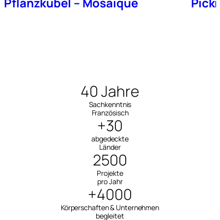
Pflanzkübel – Mosaïque
Pick
40 Jahre
Sachkenntnis
Französisch
+30
abgedeckte
Länder
2500
Projekte
pro Jahr
+4000
Körperschaften & Unternehmen
begleitet