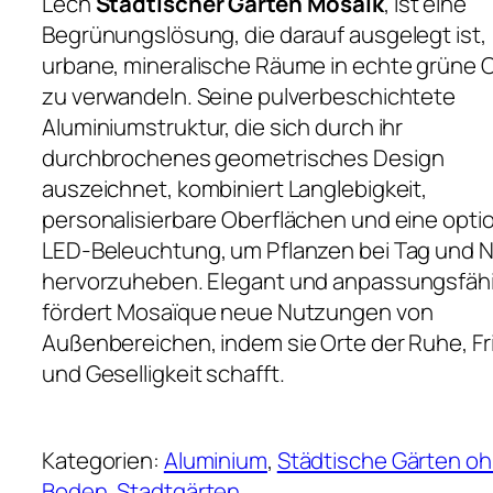
Lech
Städtischer Garten Mosaik
, ist eine
Begrünungslösung, die darauf ausgelegt ist,
urbane, mineralische Räume in echte grüne
zu verwandeln. Seine pulverbeschichtete
Aluminiumstruktur, die sich durch ihr
durchbrochenes geometrisches Design
auszeichnet, kombiniert Langlebigkeit,
personalisierbare Oberflächen und eine opti
LED-Beleuchtung, um Pflanzen bei Tag und 
hervorzuheben. Elegant und anpassungsfäh
fördert Mosaïque neue Nutzungen von
Außenbereichen, indem sie Orte der Ruhe, Fr
und Geselligkeit schafft.
Kategorien:
Aluminium
, 
Städtische Gärten o
Boden
, 
Stadtgärten