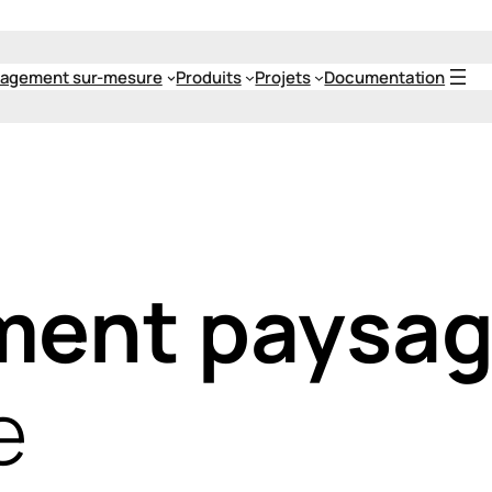
agement sur-mesure
Produits
Projets
Documentation
ent paysag
e