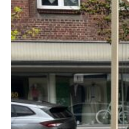
Le bois est idéal associé à d’autres
matériaux. Or, avec le sur-mesure, libre à
vous d’envisager des associations
inattendues ! Nous concevons chacun
de nos équipements urbains dans une
démarche durable. Or, quel
meilleur
matériau
que le bois pour la représenter
?
Pour connaître les propriétés de nos
autres matériaux, nous vous invitons à
consulter les caractéristiques
développées sur l’
acier
, l’
aluminium
, le
corten
, l’
inox
, le
zinc
et le
plastique
recyclé
.