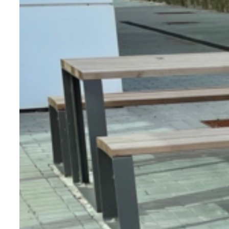
métal. De plus, notre offre d’équipement
sur-mesure vous laisse la possibilité
d’imaginer le mobilier urbain de demain. À
nous de le réaliser !
Notre offre s’articule autour de
différentes essences de bois mais
également autour de différentes
finitions. Ainsi nous avons du bambou,
du robinier saturé, du chêne saturé et du
bois exotique. Concernant ce dernier,
vous disposez de 3 choix de lasure :
incolore, chêne clair ou chêne foncé. En
outre, nous vous proposons également
du bois stratifié. Celui-ci est une
succession de couches liées avec une
résine adaptée. Il se termine par une