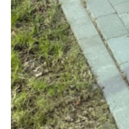
design. Associé à de l’acier, du corten, de
l’aluminium, de l’inox ou du zinc, il vous
offre un équipement solide, unique et
résistant.
Résistant, il appelle à la convivialité
comme aucun autre matériau.
Les inconvénients du mobilier urbain en
bois
Il est indéniable que, comparé à du
métal, le bois peut apparaître moins
solide. Malgré tout, sa résistance est
bien réelle et, d’autant plus, si on le
protège.
En effet, le bois est un matériau qui
demande davantage d’entretien que le
métal ou le plastique recyclable. Il doit