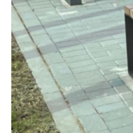
couche finale pour la décoration du
matériau. Dès lors, vous avez un choix
assez large parmi des teintes plus ou
moins foncées.
Les avantages du mobilier urbain en bois
Le bois, comme matériau de mobilier
urbain, s’inscrit comme un classique
voire un indispensable. En effet, c’est la
matière que nous nous attendons à voir
sur des produits comme un banc ou une
table de pique nique. De fait, ce n’est pas
incohérent ! Cette matière est ainsi très
appréciée des utilisateurs.
Véritable incarnation de développement
durable, il retrouve ses lettres de
noblesse et devient, paradoxalement,