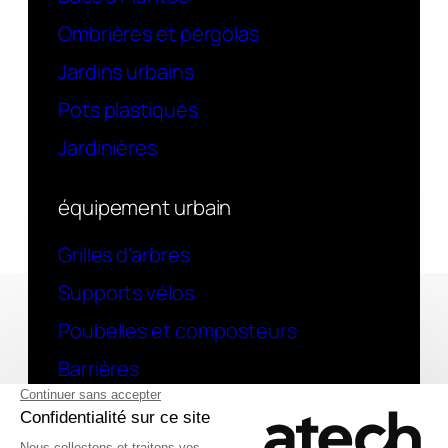
Ombrières et pergolas
Jardins urbains
Pots plastiques
Jardinières
équipement urbain
Grilles d’arbres
Supports vélos
Poubelles et composteurs
Barrières
contact