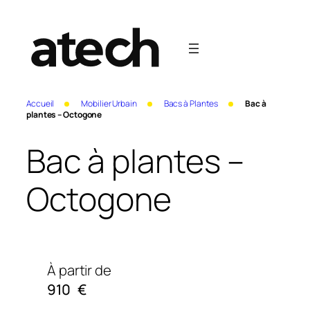
Accueil
Mobilier Urbain
Bacs à Plantes
Bac à
plantes – Octogone
Bac à plantes –
Octogone
À partir de
910
€