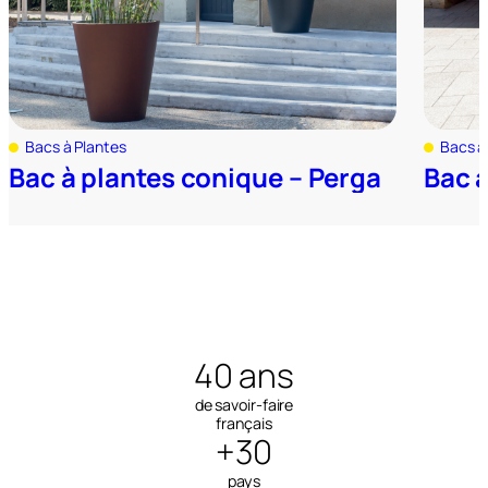
Bacs à Plantes
Bacs à
Bac à plantes conique – Perga
Bac 
40 ans
de savoir-faire
français
+30
pays