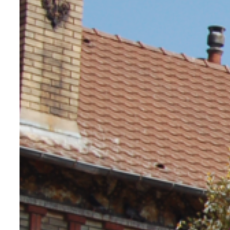
Les bacs de culture sont uniquement en
plastique recyclé
Ainsi, l’idée était de vous proposer cette
possibilité de choisir des équipements
en plastique, dans le respect du
développement durable. Pour cela nous
avons fait le choix du polyéthylène. Ce
dernier présente une double faculté. La
première, c’est que la matière première
peut provenir de plastique recyclé. Par
conséquent, aucune ressource
supplémentaire n’a été nécessaire pour
sa création. Notons que cela ne
concerne que les bacs de culture. Dans
un second temps, ils sont recyclables.
Parce que l’on a conscience que le