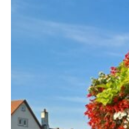
Ainsi, le mobilier urbain en plastique est
traité avec un filtre anti-UV.
Le mobilier en plastique, nous l’avons
envisagé comme les autres matériaux
tels que le bois ou les métaux proposés
(acier, corten, aluminium, inox, zinc). En
d’autres termes, nous transposons
notre savoir-faire et notre éthique au
travers du plastique. Nous le voulions
solide et résistant. Mais, également,
moderne avec notre identité visuelle. Le
plastique vous permet, ainsi, d’avoir
accès à des produits de formes et tailles
exceptionnelles et ce, à prix très
attractif.
Pour connaître les détails de nos
autres