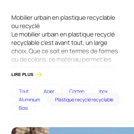
Mobilier urbain en plastique recyclable
ou recyclé
Le mobilier urbain en plastique recyclé
recyclable c’est avant tout, un large
choix. Que ce soit en termes de formes
ou de coloris, ce matériau permet les
plus grandes fantaisies. Ceci étant dit,
notons que cette matière synthétique
LIRE PLUS
ne possède pas une excellente
Tout
Acier
Corten
Inox
réputation. Notamment, d’un point de
Aluminium
Plastique recyclé recyclable
vue environnemental. Afin de pallier à ça,
Bois
voici ce que nous avons mis en place :
Les pots, bac et jardinière sont en
plastique recyclable