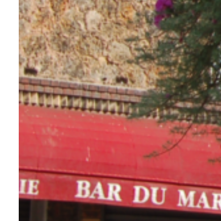
que ce soit. Or, les coûts d’entretien
sont une composante à prendre en
considération par les collectivités
locales.
Le deuxième avantage réside dans ses
nombreuses possibilités en termes de
formes et de couleurs. N’oublions pas
que l’esthétique est, aujourd’hui,
primordiale que ce soit pour le
mobilier
extérieur
ou pour
l’équipement urbain
.
Dès lors, le mobilier urbain se doit d’être
beau, solide, confortable et durable.
Nous utilisons le plastique
principalement dans le cadre de
végétalisation des espaces. Par
conséquent, un autre avantage,