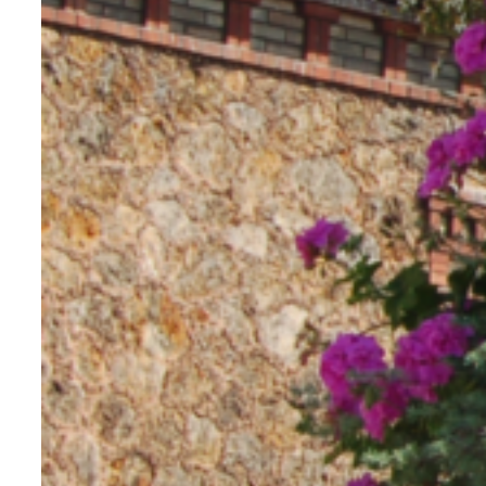
traitement des déchets plastiques est
une préoccupation majeure, il était
nécessaire d’envisager la fin de vie du
produit.
Pour le plastique recyclable, nous
proposons une gamme de couleurs très
étendue. En effet, entre les couleurs
neutres, les pastels, les “texturés” et les
coloris vifs, il y a une vingtaine de
possibilités !
Les avantages du mobilier urbain en
plastique recyclable
Le premier avantage du mobilier urbain
en plastique est son absence
d’entretien. En effet, cette matière n’a
pas à être traitée, de quelque manière