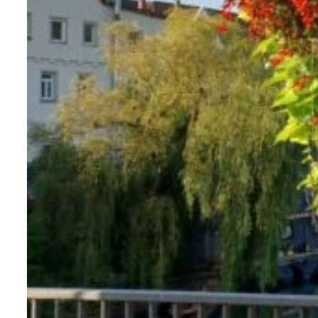
matières
pour le mobilier urbain, nous
vous invitons à consulter les différents
attributs de l’
acier
, l’
aluminium
, le
corten
,
l’
inox
, le
zinc
et le
bois
.