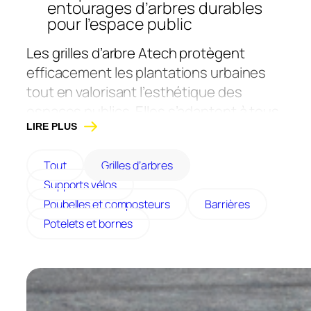
entourages d’arbres durables
pour l’espace public
Les grilles d’arbre Atech protègent
efficacement les plantations urbaines
tout en valorisant l’esthétique des
espaces publics. Elles s’adaptent à tous
les environnements : voiries, places
LIRE PLUS
piétonnes, trottoirs ou parcs.
Tout
Grilles d’arbres
Grâce à des
découpes
Supports vélos
personnalisables et un design
Poubelles et composteurs
Barrières
soigné
, elles offrent une solution à la
Potelets et bornes
fois technique, robuste et durable,
facilitant la circulation piétonne tout en
préservant les arbres. Notre mobilier est
fabriqué en France, dans le Maine-et-
Loire.