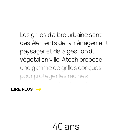
Les grilles d’arbre urbaine sont
des éléments de l’aménagement
paysager et de la gestion du
végétal en ville. Atech propose
une gamme de grilles conçues
pour protéger les racines,
sécuriser les abords et s’intégrer
LIRE PLUS
harmonieusement dans tous les
environnements urbains.
Disponibles en acier galvanisé,
thermolaqué, acier corten au
40 ans
rendu patiné naturel nos grilles