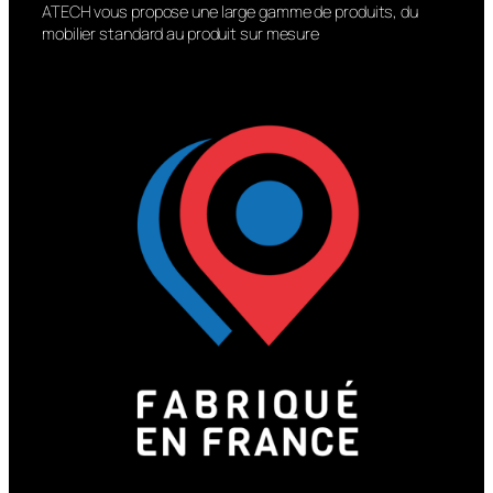
intégrés au sol nos grilles d’arbre
ATECH vous propose une large gamme de produits, du
mobilier standard au produit sur mesure
s’adaptent à tous les
aménagements. Elles facilitent la
circulation, sécurisent les
plantations et constituent une
solution technique à la fois
discrète et efficace.