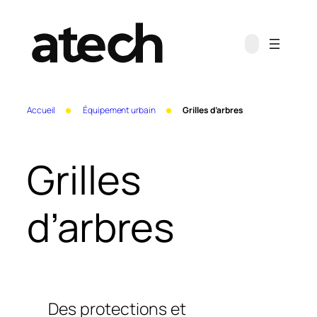
Aller
au
contenu
Accueil
Équipement urbain
Grilles d’arbres
Grilles
d’arbres
Des protections et