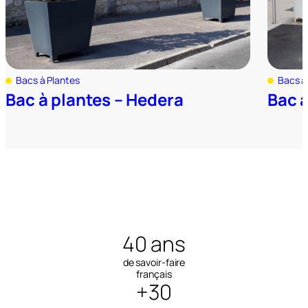
Bacs à Plantes
Bacs à
Bac à plantes – Hedera
Bac à
40 ans
de savoir-faire
français
+30