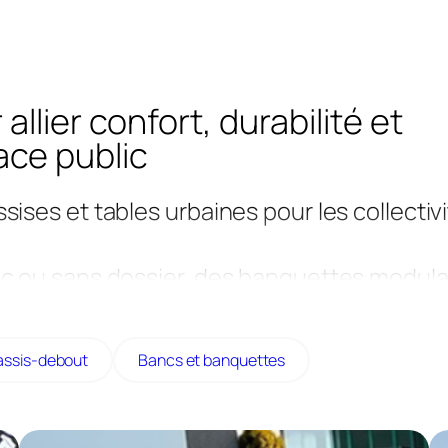
allier confort, durabilité et
ace public
ses et tables urbaines pour les collectivi
c ou sans dossier, des banquettes modulai
ons également des tables adaptées aux e
. Tous nos modèles associent design, robust
assis-debout
Bancs et banquettes
clé et métal dont acier corten
, nos produ
tions et implantation. Idéales pour aménag