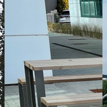
es ou écoles, elles allient fonctionnalité,
ieur, le mobilier urbain est un élément q
e les flux et valorise les espaces tout en c
ilier est fabriqué en France, dans le Main