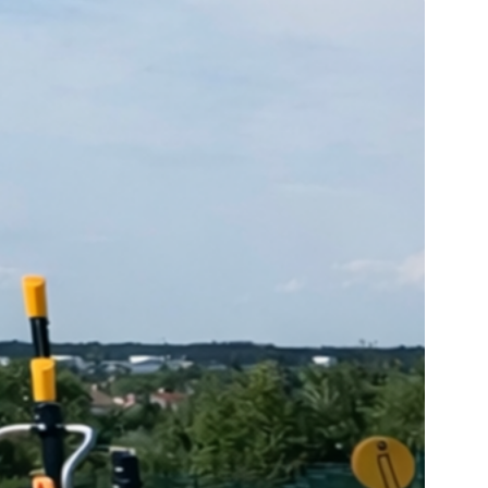
ui
réant
e-et-