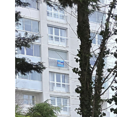
espaces publics, parcs, zones piétonn
esthétisme et robustesse.
Dans tout projet d’aménagement extér
améliore le confort des piétons, guid
des zones de convivialités. Notre mob
Loire.