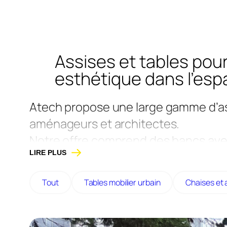
Assises et tables pour 
esthétique dans l’esp
Atech propose une large gamme d’assi
aménageurs et architectes.
Notre offre comprend des bancs ave
LIRE PLUS
des assises sur muret. Nous propos
publics et aux lieux de convivialité
Tout
Tables mobilier urbain
Chaises et 
confort d’usage.
Disponibles en
bois, plastique recy
personnalisables en dimensions, fini