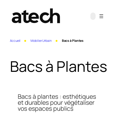
Aller
au
contenu
Accueil
Mobilier Urbain
Bacs à Plantes
Bacs à Plantes
Bacs à plantes : esthétiques
et durables pour végétaliser
vos espaces publics