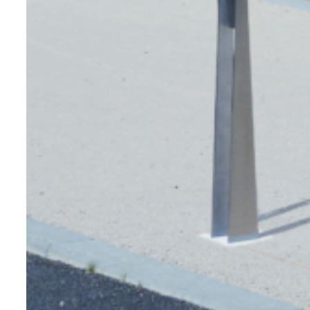
deux finitions. Ainsi, la finition poli miroir
vous offre une version lisse, argentée
avec ce côté design et moderne. Quant
à la version inox brossée, elle est très
populaire avec cet aspect abrasif causé
par un brossage unilatéral. Brillant ou
brossé ? À vous de choisir !
Les avantages du mobilier urbain en inox
L’acier inoxydable présente de
nombreux avantages dont le principal
reste sa résistance à la corrosion. Cela
engendre une durabilité exceptionnelle,
le tout, avec la solidité de l’acier
classique. Dès lors, à l’instar de l’acier ou
du corten, si vous avez besoin d’un
élément devant supporter du poids dans