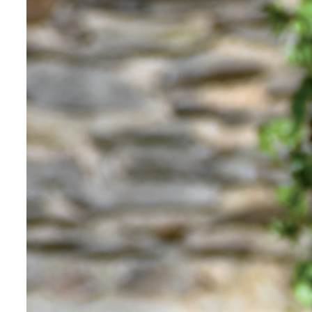
celui du contemporain. Il peut donc avoir
quelques difficultés à s’associer à
d’autres matériaux, comme le plastique.
L’inox c’est l’allié des éléments présents
en bord de mer ou d’une piscine. Idéal en
haute montagne, il saura faire face à
tous les éléments de manière pérenne.
Le tout, en apportant une touche
moderne incomparable. Au travers de
nos expériences, ce matériau se prête
particulièrement aux zones où le
passage y est particulièrement dense.
Typiquement, les rambardes en inox,
dans les gares ou métros, sont
adéquates. Nous travaillons l’inox avec
les procédés du pliage, roulage et