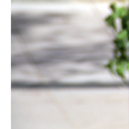
soudage. Cette technique industrielle
demande des connaissances
approfondies de la matière et un certain
savoir-faire.
Pour connaître les détails des autres
types de matières pour le mobilier
urbain, nous vous invitons à consulter
les caractéristiques développées sur
l’
acier
, l’
aluminium
,
le corten
,
le zinc
, le
bois
et le
plastique recyclé
.