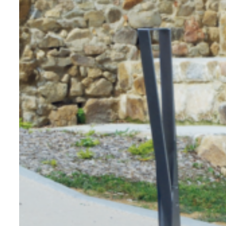
l’ajout d’au moins 10,5 % de chrome. En
effet, cet ajout engendre une couche
protectrice d’oxyde de chrome
l’empêchant, ainsi, de rouiller.
Dans la mesure où le mobilier urbain en
inox ne rouille ni ne s’oxyde, c’est un
matériau
idéal dans certains contextes.
Ainsi, certains éléments naturels et
environnementaux nécessitent d’avoir
des éléments extrêmement résistants.
Typiquement, il s’agit des
environnements marins, ou
montagnards. Dès lors, afin de garantir
des équipements à l’esthétique intact,
l’inox est le seul métal envisageable.
Notre mobilier inox est disponible en