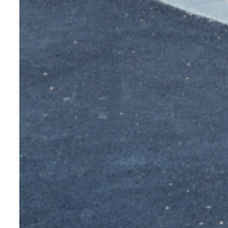
un environnement exigeant : l’inox est
approprié.
De plus, ce métal est également
résistant aux variations de températures
et incombustible. Or, cela ne fait que
confirmer le précédent point.
Il est également hygiénique et sans
entretien. En effet, si vous y voyez de la
“rouille”, ce n’est pas l’inox mais les
différentes particules qui s’y sont
déposées qui s’oxydent. Dès lors, il
s’agira simplement d’enlever les traces,
avec un chiffon par exemple.
Les inconvénients du mobilier urbain en
inox
L’investissement de départ peut