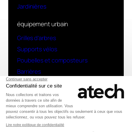
Jardinières
équipement urbain
Grilles d’arbres
Supports vélos
Poubelles et composteurs
Barrières
contact
Une question ? contactez-nous
Deutsch
© 2026 Atech SAS
English (UK)