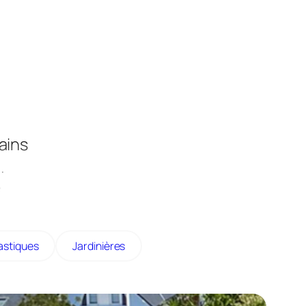
ains
.
s
ns le
astiques
Jardinières