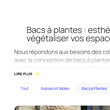
Bacs à plantes : esth
végétaliser vos espac
Nous répondons aux besoins des coll
avec la conception de bacs à plantes 
Ils sont conçus avec des matériaux 
LIRE PLUS
modèles en acier peint, acier corten
personnalisable selon vos besoins. T
Tout
Assises et tables
Bacs à Plantes
Maine-et-Loire.