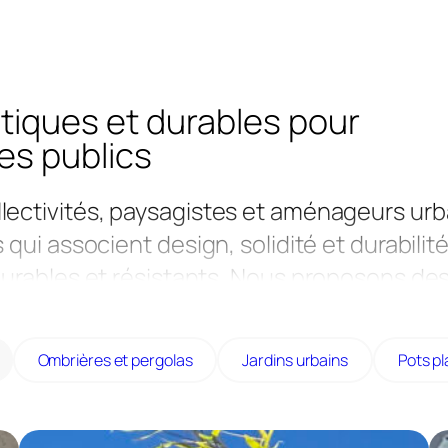
étiques et durables pour
es publics
ectivités, paysagistes et aménageurs urb
qui associent design, solidité et durabilité
durables et résistants. Nous proposons de
 ou bois. Notre mobilier est entièrement
ous nos bacs sont fabriqués en France, da
Ombrières et pergolas
Jardins urbains
Pots pl