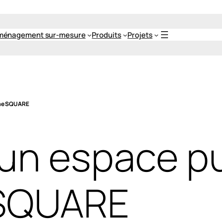
ménagement sur-mesure
Produits
Projets
mme SQUARE
n espace pu
 SQUARE