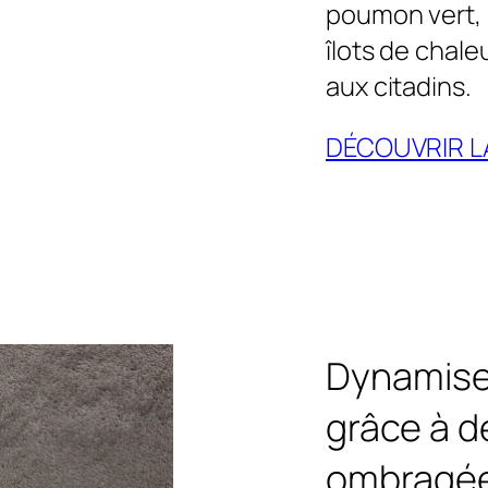
poumon vert, 
îlots de chale
aux citadins.
DÉCOUVRIR 
Dynamise
grâce à d
ombragées