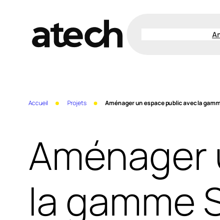
Aller
au
A
contenu
Accueil
Projets
Aménager un espace public avec la ga
Aménager u
la gamme