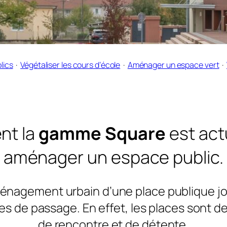
lics
  ·  
Végétaliser les cours d’école
  ·  
Aménager un espace vert
  ·  
nt la
gamme Square
est act
aménager un espace public.
énagement urbain d’une place publique jou
s de passage. En effet, les places sont des
de rencontre et de détente.