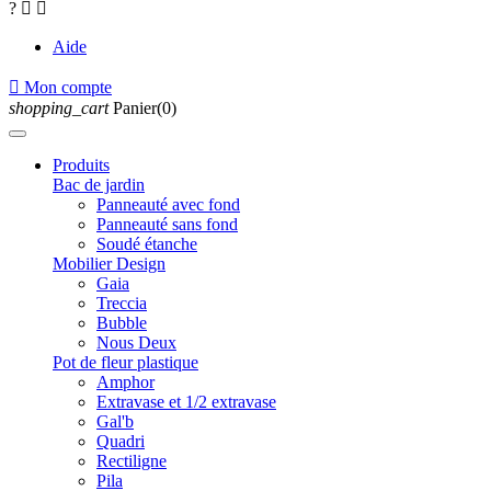
?


Aide

Mon compte
shopping_cart
Panier(0)
Produits
Bac de jardin
Panneauté avec fond
Panneauté sans fond
Soudé étanche
Mobilier Design
Gaia
Treccia
Bubble
Nous Deux
Pot de fleur plastique
Amphor
Extravase et 1/2 extravase
Gal'b
Quadri
Rectiligne
Pila