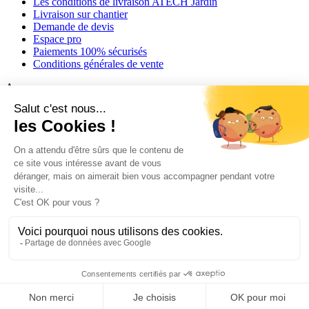
Les conditions de livraison ATECH Jardin
Livraison sur chantier
Demande de devis
Espace pro
Paiements 100% sécurisés
Conditions générales de vente
A propos
A propos


Qui sommes-nous
Savoir-faire et matières
Catalogue
Blog
Contactez-nous
Mentions légales
Politique de confidentialité
Conditions générales
de vente