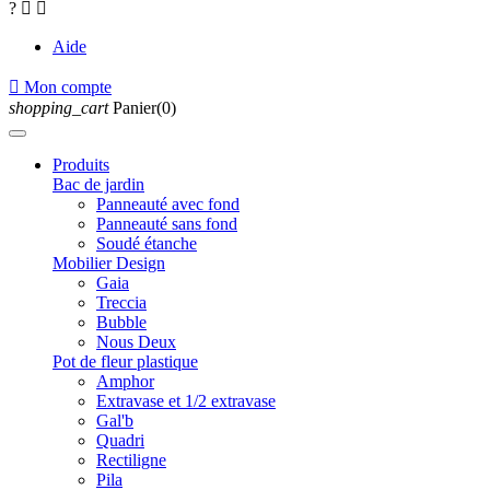
?


Aide

Mon compte
shopping_cart
Panier(0)
Produits
Bac de jardin
Panneauté avec fond
Panneauté sans fond
Soudé étanche
Mobilier Design
Gaia
Treccia
Bubble
Nous Deux
Pot de fleur plastique
Amphor
Extravase et 1/2 extravase
Gal'b
Quadri
Rectiligne
Pila