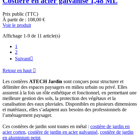
Costière en acier galvanisé 1,48 ML
Prix public (TTC)
À partir de : 108,00 €
Voir le produit
Affichage 1-9 de 11 article(s)
1
2
Suivant

Retour en haut

Les costières
ATECH Jardin
sont conçues pour structurer et
délimiter des espaces paysagers en milieu urbain ou privé. Elles
assurent à la fois un rôle esthétique et fonctionnel, en permettant une
meilleure gestion des sols, la protection des végétaux et la
canalisation des eaux pluviales. Disponibles en plusieurs dimensions
et matériaux, elles s’adaptent aux besoins des professionnels de
l’aménagement paysager.
Ces costières de jardin sont toutes en métal :
costière de jardin en
acier corten
,
costière de jardin en acier galvanisé
,
costière de jardin
en aluminium peint
.