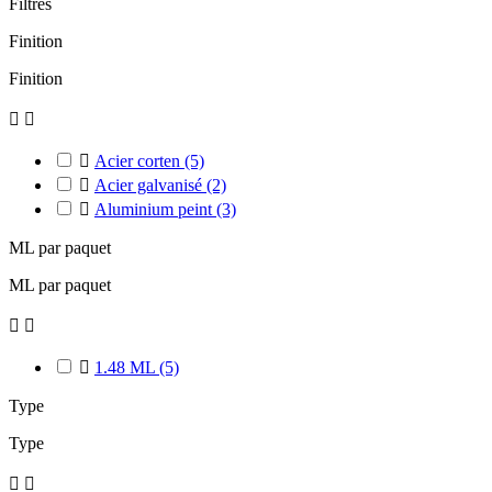
Filtres
Finition
Finition



Acier corten
(5)

Acier galvanisé
(2)

Aluminium peint
(3)
ML par paquet
ML par paquet



1.48 ML
(5)
Type
Type

