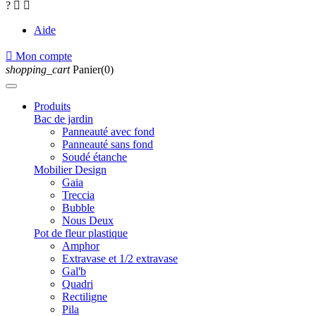
?


Aide

Mon compte
shopping_cart
Panier(0)
Produits
Bac de jardin
Panneauté avec fond
Panneauté sans fond
Soudé étanche
Mobilier Design
Gaia
Treccia
Bubble
Nous Deux
Pot de fleur plastique
Amphor
Extravase et 1/2 extravase
Gal'b
Quadri
Rectiligne
Pila