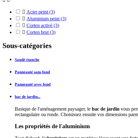



Acier peint
(3)

Aluminium peint
(3)

Corten activé
(3)

Corten brut
(3)
Sous-catégories
Soudé étanche
Panneauté sans fond
Panneauté avec fond
bac de jardin...
Basique de l'aménagement paysager, le
bac de jardin
vous perm
rectangulaire ou ronde. Choisissez ensuite vos dimensions parmi
Les propriétés de l'aluminium