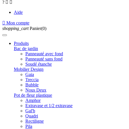
?


Aide

Mon compte
shopping_cart
Panier(0)
Produits
Bac de jardin
Panneauté avec fond
Panneauté sans fond
Soudé étanche
Mobilier Design
Gaia
Treccia
Bubble
Nous Deux
Pot de fleur plastique
Amphor
Extravase et 1/2 extravase
Gal'b
Quadri
Rectiligne
Pila