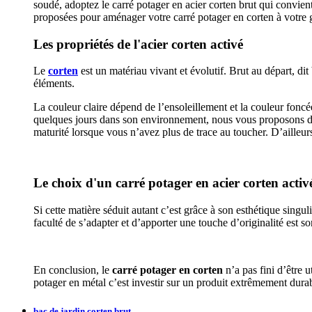
soudé, adoptez le carré potager en acier corten brut qui convie
proposées pour aménager votre carré potager en corten à votre 
Les propriétés de l'acier corten activé
Le
corten
est un matériau vivant et évolutif. Brut au départ, di
éléments.
La couleur claire dépend de l’ensoleillement et la couleur foncée
quelques jours dans son environnement, nous vous proposons de
maturité lorsque vous n’avez plus de trace au toucher. D’ailleurs
Le choix d'un carré potager en acier corten activ
Si cette matière séduit autant c’est grâce à son esthétique singu
faculté de s’adapter et d’apporter une touche d’originalité est so
En conclusion, le
carré potager en corten
n’a pas fini d’être 
potager en métal c’est investir sur un produit extrêmement dura
bac de jardin corten brut