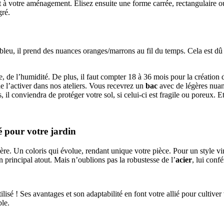
nt à votre aménagement. Élisez ensuite une forme carrée, rectangulaire 
gré.
t bleu, il prend des nuances oranges/marrons au fil du temps. Cela est dû
, de l’humidité. De plus, il faut compter 18 à 36 mois pour la création d
 l’activer dans nos ateliers. Vous recevrez un
bac
avec de légères nuanc
, il conviendra de protéger votre sol, si celui-ci est fragile ou poreux.
é pour votre jardin
lière. Un coloris qui évolue, rendant unique votre pièce. Pour un style vi
n principal atout. Mais n’oublions pas la robustesse de l’
acier
, lui conf
utilisé ! Ses avantages et son adaptabilité en font votre allié pour cultiv
ble.