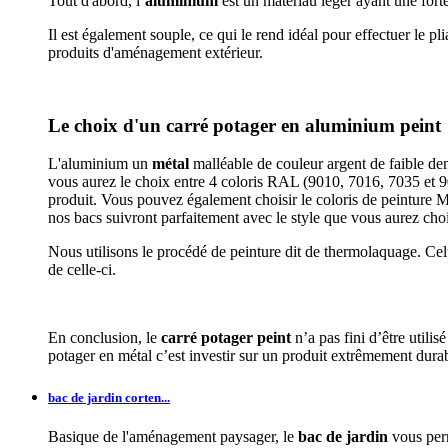
Tout d'abord, l’
aluminium
est un matériau léger ayant une fort
Il est également souple, ce qui le rend idéal pour effectuer le pli
produits d'aménagement extérieur.
Le choix d'un carré potager en aluminium peint
L'aluminium un
métal
malléable de couleur argent de faible den
vous aurez le choix entre 4 coloris RAL (9010, 7016, 7035 et 9005
produit. Vous pouvez également choisir le coloris de peinture M
nos bacs suivront parfaitement avec le style que vous aurez choi
Nous utilisons le procédé de peinture dit de thermolaquage. Cel
de celle-ci.
En conclusion, le
carré potager peint
n’a pas fini d’être utilis
potager en métal c’est investir sur un produit extrêmement dura
bac de jardin corten...
Basique de l'aménagement paysager, le
bac de jardin
vous perm