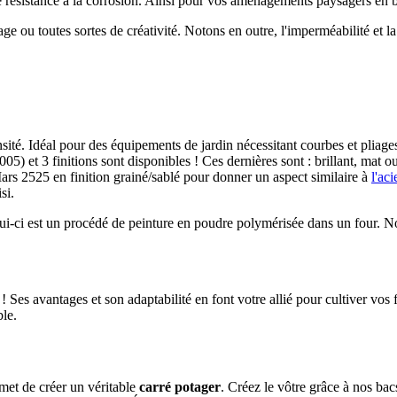
e résistance à la corrosion. Ainsi pour vos aménagements paysagers en 
age ou toutes sortes de créativité. Notons en outre, l'imperméabilité et la 
sité. Idéal pour des équipements de jardin nécessitant courbes et pliages
) et 3 finitions sont disponibles ! Ces dernières sont : brillant, mat ou 
ars 2525 en finition grainé/sablé pour donner un aspect similaire à
l'ac
si.
ui-ci est un procédé de peinture en poudre polymérisée dans un four. Nos
é ! Ses avantages et son adaptabilité en font votre allié pour cultiver vo
ble.
et de créer un véritable
carré potager
. Créez le vôtre grâce à nos bac