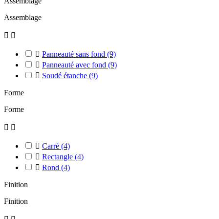
Assemblage
Assemblage



Panneauté sans fond
(9)

Panneauté avec fond
(9)

Soudé étanche
(9)
Forme
Forme



Carré
(4)

Rectangle
(4)

Rond
(4)
Finition
Finition