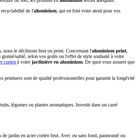
bordure de mer, les produits en
aluminium
seront adéquats.
recyclabilité de l'
aluminium
, qui en font votre atout pour vos
, nous le déclinons brut ou peint. Concernant l'
aluminium peint
,
grainé/sablé, selon vos goûts ou l'effet de style souhaité à votre
ier corten
à votre
jardinière en aluminium
. De quoi vous assurer que
 peintures sont de qualité professionnelles pour garantir la longévité
s fruits, légumes ou plantes aromatiques. Investir dans un carré
s de jardin en acier corten brut. Avec ou sans fond, panneauté ou