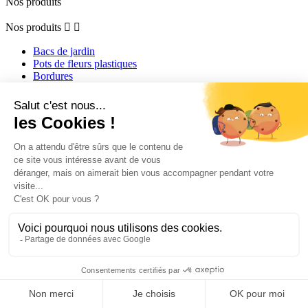
Nos produits
Nos produits


Bacs de jardin
Pots de fleurs plastiques
Bordures
Mobilier design
Treillages
Costières
Brise-vue
Table d'eau extérieur
Escalier extérieur
Nos services
Nos services


Les conditions de livraison ATECH Jardin
Livraison sur chantier
Demande de devis
Espace pro
Paiements 100% sécurisés
Conditions générales de vente