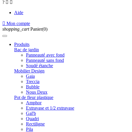
?


Aide

Mon compte
shopping_cart
Panier(0)
Produits
Bac de jardin
Panneauté avec fond
Panneauté sans fond
Soudé étanche
Mobilier Design
Gaia
Treccia
Bubble
Nous Deux
Pot de fleur plastique
Amphor
Extravase et 1/2 extravase
Gal'b
Quadri
Rectiligne
Pila