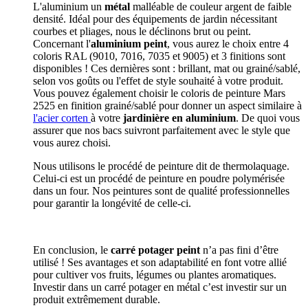
L'aluminium un
métal
malléable de couleur argent de faible
densité. Idéal pour des équipements de jardin nécessitant
courbes et pliages, nous le déclinons brut ou peint.
Concernant l'
aluminium peint
, vous aurez le choix entre 4
coloris RAL (9010, 7016, 7035 et 9005) et 3 finitions sont
disponibles ! Ces dernières sont : brillant, mat ou grainé/sablé,
selon vos goûts ou l'effet de style souhaité à votre produit.
Vous pouvez également choisir le coloris de peinture Mars
2525 en finition grainé/sablé pour donner un aspect similaire à
l'acier corten
à votre
jardinière en aluminium
. De quoi vous
assurer que nos bacs suivront parfaitement avec le style que
vous aurez choisi.
Nous utilisons le procédé de peinture dit de thermolaquage.
Celui-ci est un procédé de peinture en poudre polymérisée
dans un four. Nos peintures sont de qualité professionnelles
pour garantir la longévité de celle-ci.
En conclusion, le
carré potager peint
n’a pas fini d’être
utilisé ! Ses avantages et son adaptabilité en font votre allié
pour cultiver vos fruits, légumes ou plantes aromatiques.
Investir dans un carré potager en métal c’est investir sur un
produit extrêmement durable.