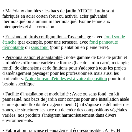
•
Matériaux durables
: les bacs de jardin ATECH Jardin sont
fabriqués en acier corten (brut ou activé), acier galvanisé
thermolaqué ou aluminium thermolaqué. Bonne tenue aux
intempéries et à la corrosion.
•
En standard, trois configurations d'assemblage
: avec
fond soudé
étanche
(par exemple, pour une terrasse), avec
f
ond panneauté
démontable
ou
sans fond
(pour plantation en pleine terre).
•
Personnalisation et adaptabilité
: notre gamme de bacs de jardin et
jardinières offre une variété de formes (bac de jardin carré, rectangle,
rond), de dimensions et de finitions pour s'adapter à tous les projets
d'aménagement paysager pour les professionnels mais aussi les
particuliers.
Notre bureau d'études est à votre disposition
pour tout
besoin spécifique.
•
Facilité d'installation et modularité
: Avec ou sans fond, en kit
panneauté, nos bacs de jardin sont conçus pour une installation aisée
et une grande flexibilité d'agencement. Qu'il s'agisse de délimiter des
zones, de structurer l'espace ou de créer des compositions végétales
variées, nos produits s'intègrent harmonieusement dans divers
environnements.
•
Fabrication française et engagement écoresponsable
: ATECH