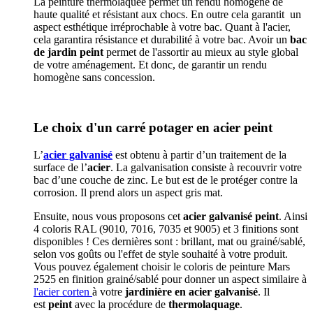
La peinture thermolaquée permet un rendu homogène de
haute qualité et résistant aux chocs. En outre cela garantit un
aspect esthétique irréprochable à votre bac. Quant à l'acier,
cela garantira résistance et durabilité à votre bac. Avoir un
bac
de jardin peint
permet de l'assortir au mieux au style global
de votre aménagement. Et donc, de garantir un rendu
homogène sans concession.
Le choix d'un carré potager en acier peint
L’
acier galvanisé
est obtenu à partir d’un traitement de la
surface de l’
acier
. La galvanisation consiste à recouvrir votre
bac d’une couche de zinc. Le but est de le protéger contre la
corrosion. Il prend alors un aspect gris mat.
Ensuite, nous vous proposons cet
acier galvanisé peint
. Ainsi
4 coloris RAL (9010, 7016, 7035 et 9005) et 3 finitions sont
disponibles ! Ces dernières sont : brillant, mat ou grainé/sablé,
selon vos goûts ou l'effet de style souhaité à votre produit.
Vous pouvez également choisir le coloris de peinture Mars
2525 en finition grainé/sablé pour donner un aspect similaire à
l'acier corten
à votre
jardinière en acier galvanisé
. Il
est
peint
avec la procédure de
thermolaquage
.