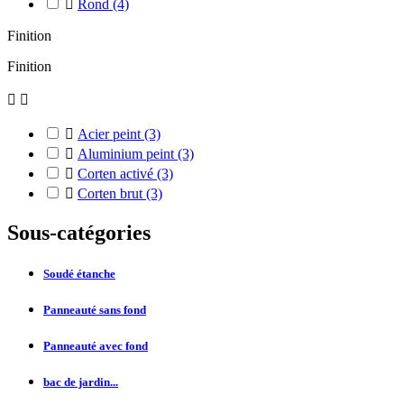

Rond
(4)
Finition
Finition



Acier peint
(3)

Aluminium peint
(3)

Corten activé
(3)

Corten brut
(3)
Sous-catégories
Soudé étanche
Panneauté sans fond
Panneauté avec fond
bac de jardin...