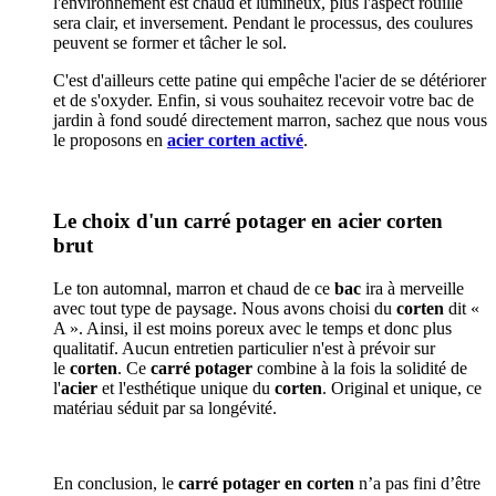
l'environnement est chaud et lumineux, plus l'aspect rouillé
sera clair, et inversement. Pendant le processus, des coulures
peuvent se former et tâcher le sol.
C'est d'ailleurs cette patine qui empêche l'acier de se détériorer
et de s'oxyder. Enfin, si vous souhaitez recevoir votre bac de
jardin à fond soudé directement marron, sachez que nous vous
le proposons en
acier corten activé
.
Le choix d'un carré potager en acier corten
brut
Le ton automnal, marron et chaud de ce
bac
ira à merveille
avec tout type de paysage. Nous avons choisi du
corten
dit «
A ». Ainsi, il est moins poreux avec le temps et donc plus
qualitatif. Aucun entretien particulier n'est à prévoir sur
le
corten
. Ce
carré potager
combine à la fois la solidité de
l'
acier
et l'esthétique unique du
corten
. Original et unique, ce
matériau séduit par sa longévité.
En conclusion, le
carré potager en corten
n’a pas fini d’être