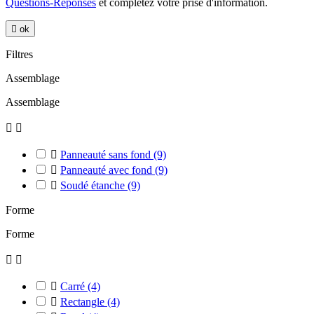
Questions-Réponses
et complétez votre prise d'information.

ok
Filtres
Assemblage
Assemblage



Panneauté sans fond
(9)

Panneauté avec fond
(9)

Soudé étanche
(9)
Forme
Forme



Carré
(4)

Rectangle
(4)