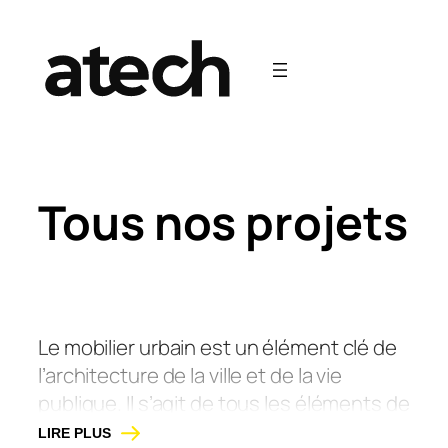
Aller
au
contenu
Tous nos projets
Le mobilier urbain est un élément clé de
l’architecture de la ville et de la vie
publique. Il s’agit de tous les éléments de
meubles et d’aménagement qui sont
LIRE PLUS