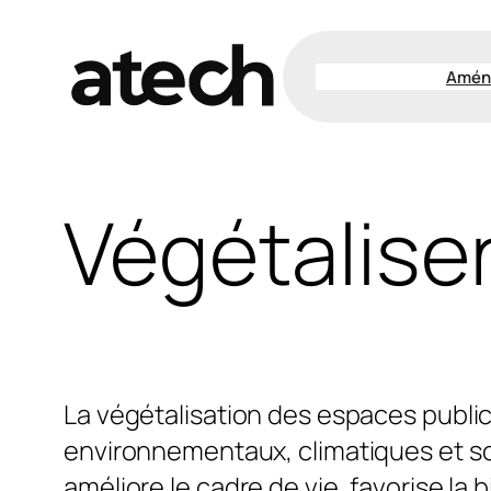
Amén
Végétalise
La végétalisation des espaces public
environnementaux, climatiques et soci
améliore le cadre de vie, favorise la 