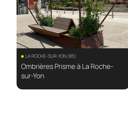
LA ROCHE-SUR-YON (85)
Ombrières Prisme à La Roche-
sur-Yon