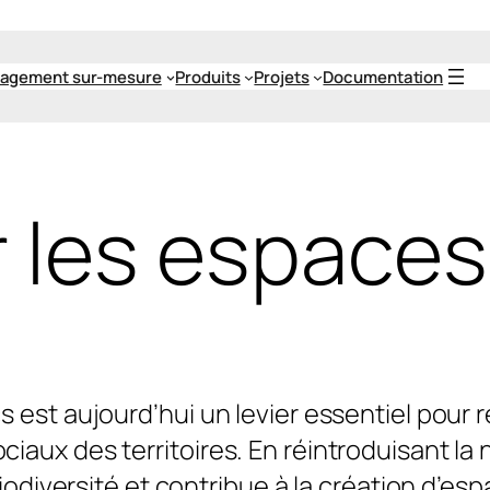
agement sur-mesure
Produits
Projets
Documentation
r les espaces
s est aujourd’hui un levier essentiel pour 
aux des territoires. En réintroduisant la n
biodiversité et contribue à la création d’esp