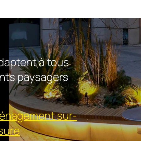
daptent à tous
ts paysagers
ménagement sur-
sure