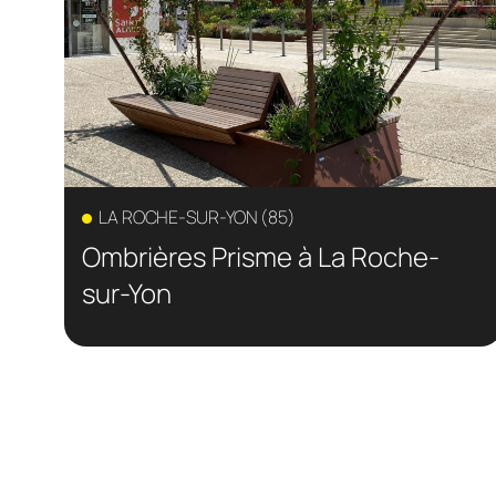
LA ROCHE-SUR-YON (85)
Ombrières Prisme à La Roche-
sur-Yon