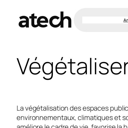
A
Végétalise
La végétalisation des espaces public
environnementaux, climatiques et soci
améliore le cadre de vie, favorise la 