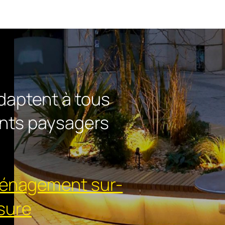
daptent à tous
ts paysagers
ménagement sur-
sure