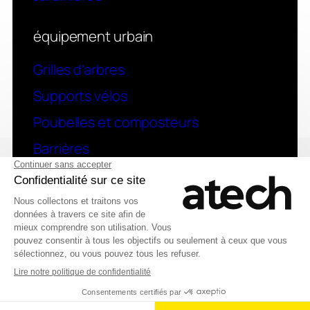
équipement urbain
Grilles d’arbres
Supports vélos
Poubelles et composteurs
Barrières
contact
Une question ? contactez-nous
Deutsch
© 2026 Atech SAS
English (UK)