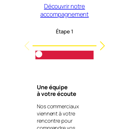
Découvrir notre
accompagnement
Étape 1
Éta
Une équipe
Un bureau
à votre écoute
d’étude i
Nos commerciaux
À partir de 
viennent à votre
des charges
rencontre pour
plans, nou
comprendre vos
votre projet