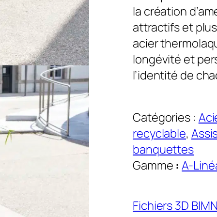
la création d’a
attractifs et plu
acier thermolaq
longévité et per
l’identité de ch
Catégories :
Aci
recyclable
, 
Assis
banquettes
Gamme
:
A-Liné
Fichiers 3D BIM
N