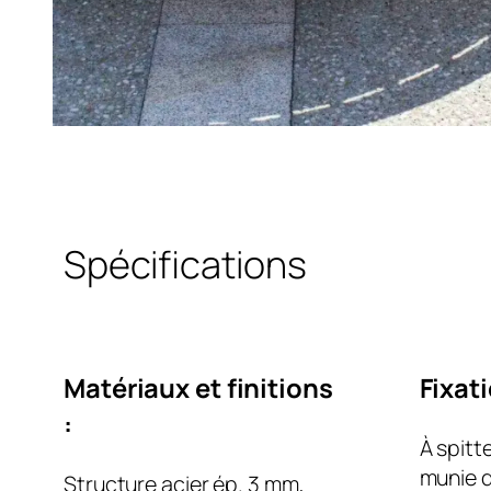
Spécifications
Matériaux et finitions
Fixat
:
À spitt
munie d
Structure acier ép. 3 mm,