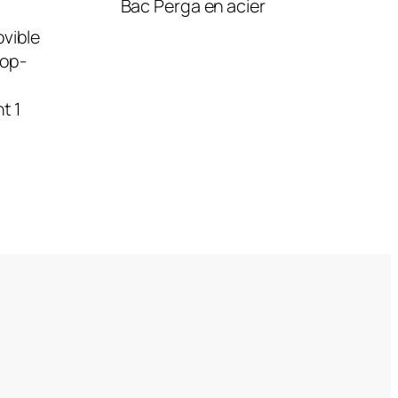
Bac Perga en acier
ovible
rop-
t 1