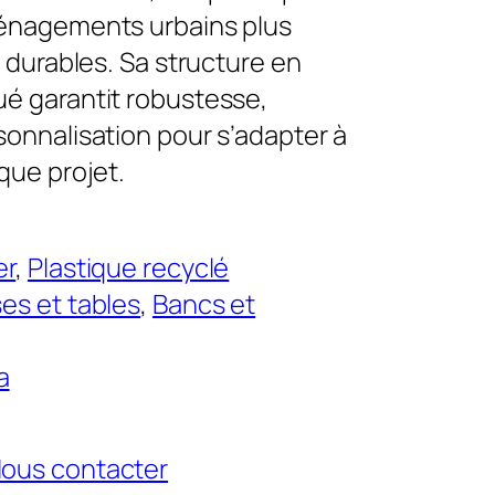
ménagements urbains plus
s durables. Sa structure en
ué garantit robustesse,
sonnalisation pour s’adapter à
aque projet.
er
, 
Plastique recyclé
es et tables
, 
Bancs et
a
ous contacter