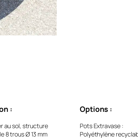
ion :
Options :
er au sol, structure
Pots Extravase :
e 8 trous Ø 13 mm
Polyéthylène recycla