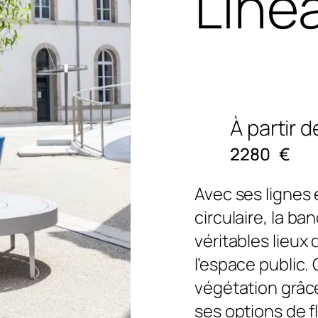
Liné
À partir d
2280
€
Avec ses lignes 
circulaire, la b
véritables lieux
l’espace public. 
végétation grâce
ses options de f