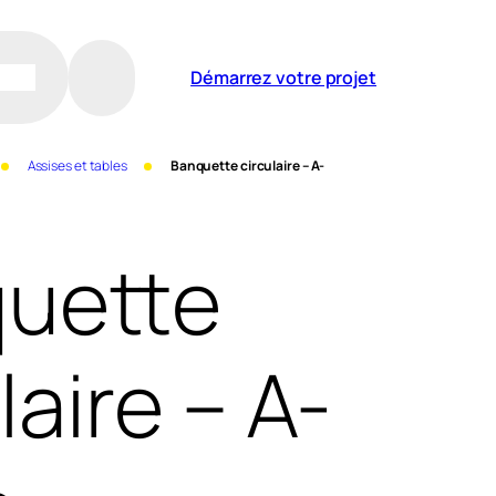
Démarrez votre projet
Assises et tables
Banquette circulaire – A-
uette
laire – A-